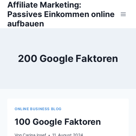
Affiliate Marketing:
Zum
Inhalt
Passives Einkommen online
springen
aufbauen
200 Google Faktoren
ONLINE BUSINESS BLOG
100 Google Faktoren
Von
CarinaJosef
11. August 2024