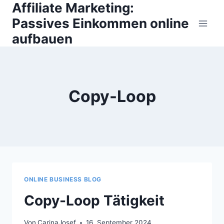
Affiliate Marketing:
Zum
Inhalt
Passives Einkommen online
springen
aufbauen
Copy-Loop
ONLINE BUSINESS BLOG
Copy-Loop Tätigkeit
Von
CarinaJosef
16. September 2024